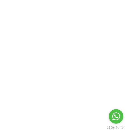
info@fiberglasing.com
Mapa del sitio
Soluciones
Proyectos
Contacto
Siguenos
Derechos Reservados 2021/
Aviso para el tratamiento de datos personales