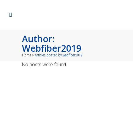
Author:
Webfiber2019
Home
>
Articles posted by webfiber2019
No posts were found.
Contacto
Calle 113 B Sur # 51-101 Int. 104
El Pombal ( Caldas - Ant)
(604) 278 8851 - +57 316 6927220
+57 333 2536858