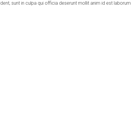
ent, sunt in culpa qui officia deserunt mollit anim id est laborum
Mapa del sitio
Soluciones
Proyectos
Contacto