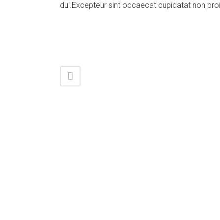
dui.Excepteur sint occaecat cupidatat non proid
Contacto
Calle 113 B Sur # 51-101 Int. 104
El Pombal ( Caldas - Ant)
(604) 278 8851 - +57 316 6927220
+57 333 2536858